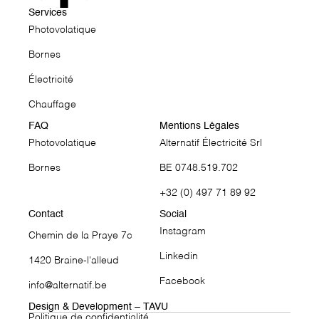
Services
Photovolatique
↗
Bornes
↗
Électricité
↗
Chauffage
↗
FAQ
Mentions Légales
Photovolatique
Alternatif Électricité Srl
↗
Bornes
BE 0748.519.702
↗
+32 (0) 497 71 89 92
↗
Contact
Social
Instagram
Chemin de la Praye 7c
↗
Linkedin
1420 Braine-l'alleud
↗
Facebook
info@alternatif.be
↗
↗
Design & Development – TAVU
Politique de confidentialité